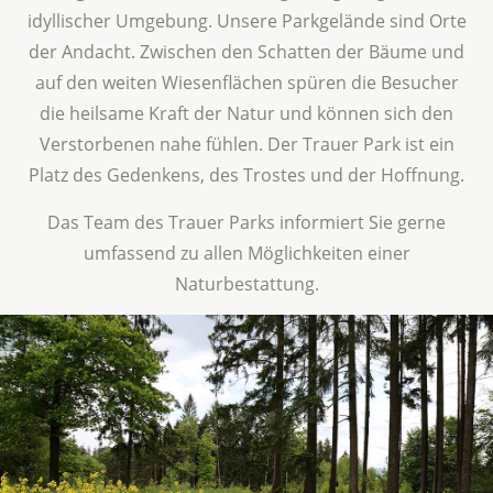
idyllischer Umgebung. Unsere Parkgelände sind Orte
der Andacht. Zwischen den Schatten der Bäume und
auf den weiten Wiesenflächen spüren die Besucher
die heilsame Kraft der Natur und können sich den
Verstorbenen nahe fühlen. Der Trauer Park ist ein
Platz des Gedenkens, des Trostes und der Hoffnung.
Das Team des Trauer Parks informiert Sie gerne
umfassend zu allen Möglichkeiten einer
Naturbestattung.